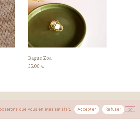
Bague Zoa
35,00
€
contact@azeria.fr
pposerons que vous en êtes satisfait.
Accepter
Refuser
ous droits réservés - Azeria Bijoux