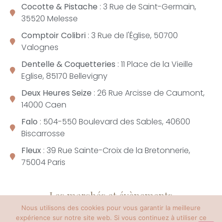
Cocotte & Pistache
: 3 Rue de Saint-Germain,
35520 Melesse
Comptoir Colibri
: 3 Rue de l'Église, 50700
Valognes
Dentelle & Coquetteries
: 11 Place de la Vieille
Eglise, 85170 Bellevigny
Deux Heures Seize
: 26 Rue Arcisse de Caumont,
14000 Caen
Falo
: 504-550 Boulevard des Sables, 40600
Biscarrosse
Fleux
: 39 Rue Sainte-Croix de la Bretonnerie,
75004 Paris
Les marchés et évènements
Nous utilisons des cookies pour vous garantir la meilleure
expérience sur notre site web. Si vous continuez à utiliser ce
Juillet 2023